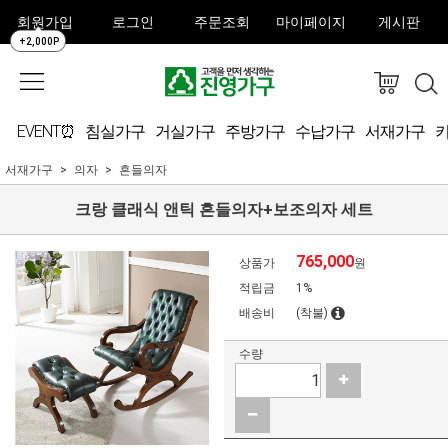
회원가입
로그인
주문조회
마이페이지
게시판
+2,000P
EVENT⏰
침실가구
거실가구
주방가구
수납가구
서재가구
서재가구
의자
흔들의자
크랑 클래식 앤틱 흔들의자+보조의자 세트
765,000
상품가
원
적립금
1%
배송비
(착불)
수량