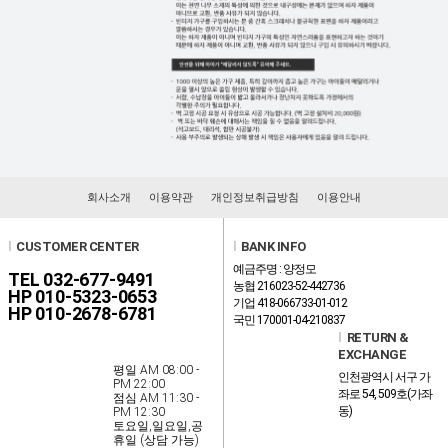
회사소개
이용약관
개인정보취급방침
이용안내
l
CUSTOMER CENTER
l
BANK INFO
예금주명 : 양정모
TEL 032-677-9491
농협 216023-52-442736
HP 010-5323-0653
기업 418-066733-01-012
HP 010-2678-6781
국민 170001-04-210837
l
RETURN &
EXCHANGE
평일 AM 08:00 -
인천광역시 서구 가
PM 22:00
좌로 54, 509호(가좌
점심 AM 11:30 -
동)
PM 12:30
토요일,일요일,공
휴일 (상담 가능)