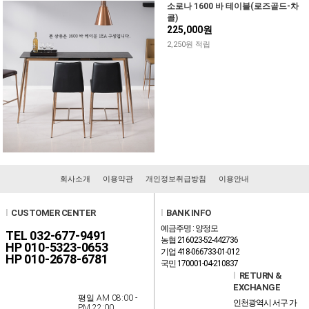
소로나 1600 바 테이블(로즈골드-차
콜)
225,000원
2,250원 적립
회사소개
이용약관
개인정보취급방침
이용안내
l
CUSTOMER CENTER
l
BANK INFO
예금주명 : 양정모
TEL 032-677-9491
농협 216023-52-442736
HP 010-5323-0653
기업 418-066733-01-012
HP 010-2678-6781
국민 170001-04-210837
l
RETURN &
EXCHANGE
평일 AM 08:00 -
인천광역시 서구 가
PM 22:00