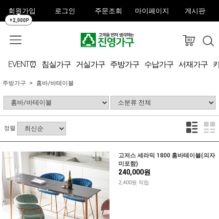
회원가입
로그인
주문조회
마이페이지
게시판
+2,000P
EVENT⏰
침실가구
거실가구
주방가구
수납가구
서재가구
주방가구
홈바/바테이블
정렬
고저스 세라믹 1800 홈바테이블(의자
미포함)
240,000원
2,400원 적립