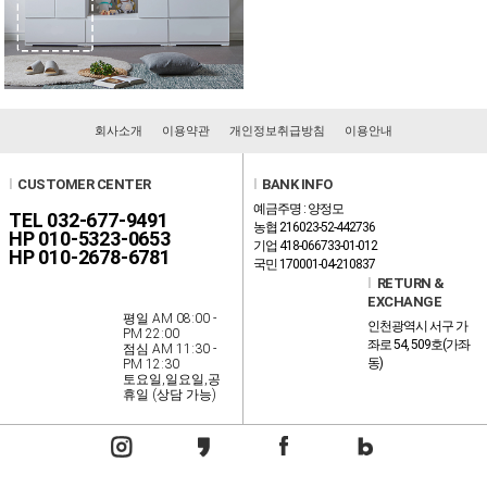
회사소개
이용약관
개인정보취급방침
이용안내
l
CUSTOMER CENTER
l
BANK INFO
예금주명 : 양정모
TEL 032-677-9491
농협 216023-52-442736
HP 010-5323-0653
기업 418-066733-01-012
HP 010-2678-6781
국민 170001-04-210837
l
RETURN &
EXCHANGE
평일 AM 08:00 -
인천광역시 서구 가
PM 22:00
좌로 54, 509호(가좌
점심 AM 11:30 -
동)
PM 12:30
토요일,일요일,공
휴일 (상담 가능)