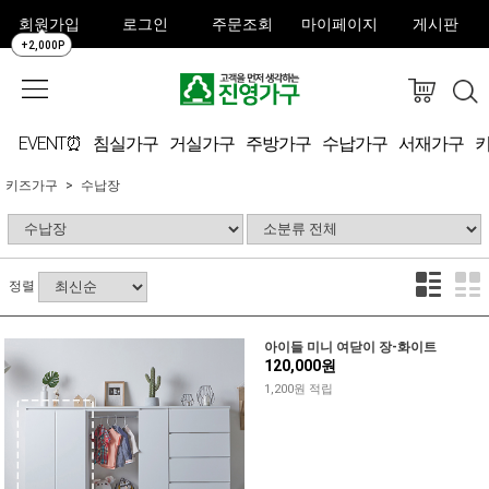
회원가입
로그인
주문조회
마이페이지
게시판
+2,000P
EVENT⏰
침실가구
거실가구
주방가구
수납가구
서재가구
키즈가구
수납장
정렬
아이들 미니 여닫이 장-화이트
120,000원
1,200원 적립