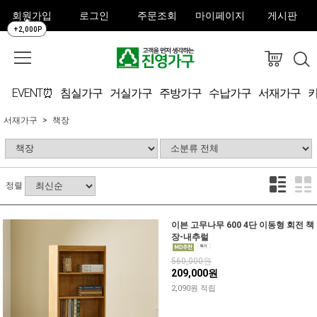
회원가입
로그인
주문조회
마이페이지
게시판
+2,000P
EVENT⏰
침실가구
거실가구
주방가구
수납가구
서재가구
서재가구
책장
정렬
이븐 고무나무 600 4단 이동형 회전 책
장-내추럴
560,000원
209,000원
2,090원 적립