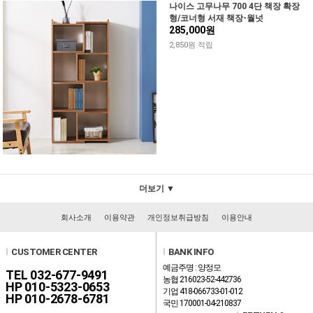
나이스 고무나무 700 4단 책장 확장
형/코너형 서재 책장-월넛
285,000원
2,850원 적립
더보기 ▼
회사소개
이용약관
개인정보취급방침
이용안내
l
CUSTOMER CENTER
l
BANK INFO
예금주명 : 양정모
TEL 032-677-9491
농협 216023-52-442736
HP 010-5323-0653
기업 418-066733-01-012
HP 010-2678-6781
국민 170001-04-210837