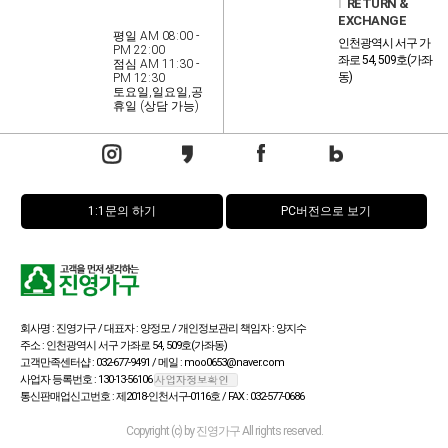
l
RETURN &
EXCHANGE
평일 AM 08:00 -
인천광역시 서구 가
PM 22:00
좌로 54, 509호(가좌
점심 AM 11:30 -
동)
PM 12:30
토요일,일요일,공
휴일 (상담 가능)
1:1문의 하기
PC버전으로 보기
회사명 : 진영가구 / 대표자 : 양정모 / 개인정보관리 책임자 : 양지수
주소 : 인천광역시 서구 가좌로 54, 509호(가좌동)
고객만족센터샵 : 032-677-9491 / 메일 : moo0653@naver.com
사업자 등록번호 : 130-13-56106
통신판매업신고번호 : 제2018-인천서구-0116호 / FAX : 032-577-0686
Copyright (c) by 진영가구 All rights reserved.