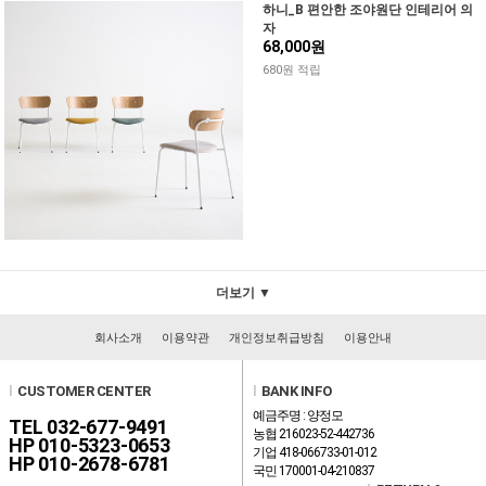
하니_B 편안한 조야원단 인테리어 의
자
68,000원
680원 적립
더보기 ▼
회사소개
이용약관
개인정보취급방침
이용안내
l
CUSTOMER CENTER
l
BANK INFO
예금주명 : 양정모
TEL 032-677-9491
농협 216023-52-442736
HP 010-5323-0653
기업 418-066733-01-012
HP 010-2678-6781
국민 170001-04-210837