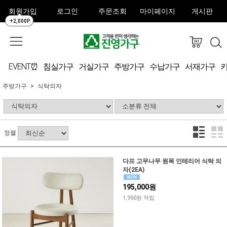
회원가입
로그인
주문조회
마이페이지
게시판
+2,000P
EVENT⏰
침실가구
거실가구
주방가구
수납가구
서재가구
주방가구
식탁의자
정렬
다프 고무나무 원목 인테리어 식탁 의
자(2EA)
195,000원
1,950원 적립