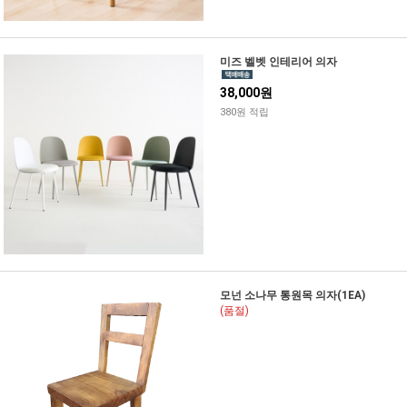
미즈 벨벳 인테리어 의자
38,000원
380원 적립
모넌 소나무 통원목 의자(1EA)
(품절)