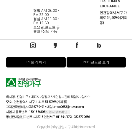
l
RETURN &
EXCHANGE
평일 AM 08:00 -
인천광역시 서구 가
PM 22:00
좌로 54, 509호(가좌
점심 AM 11:30 -
동)
PM 12:30
토요일,일요일,공
휴일 (상담 가능)
1:1문의 하기
PC버전으로 보기
회사명 : 진영가구 / 대표자 : 양정모 / 개인정보관리 책임자 : 양지수
주소 : 인천광역시 서구 가좌로 54, 509호(가좌동)
고객만족센터샵 : 032-677-9491 / 메일 : moo0653@naver.com
사업자 등록번호 : 130-13-56106
통신판매업신고번호 : 제2018-인천서구-0116호 / FAX : 032-577-0686
Copyright (c) by 진영가구 All rights reserved.