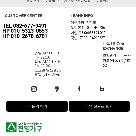
회사소개
이용약관
개인정보취급방침
이용안내
l
CUSTOMER CENTER
l
BANK INFO
예금주명 : 양정모
TEL 032-677-9491
농협 216023-52-442736
HP 010-5323-0653
기업 418-066733-01-012
HP 010-2678-6781
국민 170001-04-210837
l
RETURN &
EXCHANGE
평일 AM 08:00 -
인천광역시 서구 가
PM 22:00
좌로 54, 509호(가좌
점심 AM 11:30 -
동)
PM 12:30
토요일,일요일,공
휴일 (상담 가능)
1:1문의 하기
PC버전으로 보기