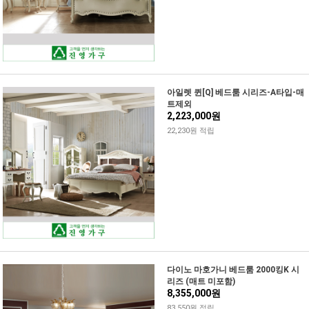
아일렛 퀸[Q] 베드룸 시리즈-A타입-매
트제외
2,223,000원
22,230원 적립
다이노 마호가니 베드룸 2000킹K 시
리즈 (매트 미포함)
8,355,000원
83,550원 적립