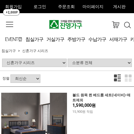
회원가입
로그인
주문조회
마이페이지
게시판
+2,000P
EVENT⏰
침실가구
거실가구
주방가구
수납가구
서재가구
침실가구
신혼가구 시리즈
정렬
볼드 원목 퀸 베드룸 세트(네이비)-매
트제외
1,590,000원
15,900원 적립