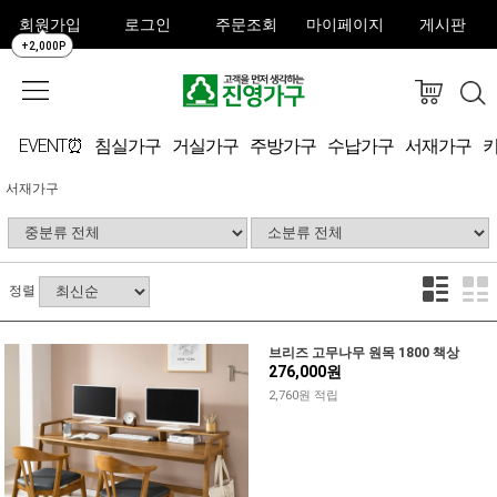
회원가입
로그인
주문조회
마이페이지
게시판
+2,000P
EVENT⏰
침실가구
거실가구
주방가구
수납가구
서재가구
서재가구
정렬
브리즈 고무나무 원목 1800 책상
276,000원
2,760원 적립