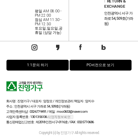
l
RETURN &
EXCHANGE
평일 AM 08:00 -
인천광역시 서구 가
PM 22:00
좌로 54, 509호(가좌
점심 AM 11:30 -
동)
PM 12:30
토요일,일요일,공
휴일 (상담 가능)
1:1문의 하기
PC버전으로 보기
회사명 : 진영가구 / 대표자 : 양정모 / 개인정보관리 책임자 : 양지수
주소 : 인천광역시 서구 가좌로 54, 509호(가좌동)
고객만족센터샵 : 032-677-9491 / 메일 : moo0653@naver.com
사업자 등록번호 : 130-13-56106
통신판매업신고번호 : 제2018-인천서구-0116호 / FAX : 032-577-0686
Copyright (c) by 진영가구 All rights reserved.